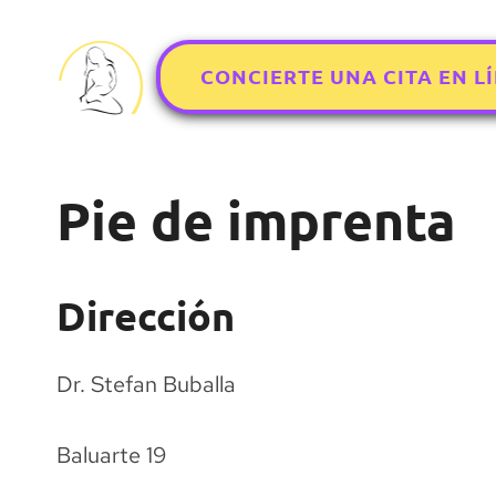
Saltar
al
CONCIERTE UNA CITA EN L
contenido
Pie de imprenta
Dirección
Dr. Stefan Buballa
Baluarte 19